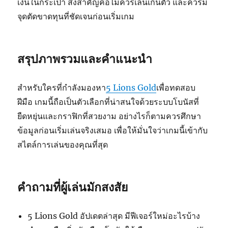
เงินในกระเป๋า สิ่งสำคัญคือไม่ควรเล่นเกินตัว และควรมี
จุดตัดขาดทุนที่ชัดเจนก่อนเริ่มเกม
สรุปภาพรวมและคำแนะนำ
สำหรับใครที่กำลังมองหา
5 Lions Gold
เพื่อทดสอบ
ฝีมือ เกมนี้ถือเป็นตัวเลือกที่น่าสนใจด้วยระบบโบนัสที่
ยืดหยุ่นและกราฟิกที่สวยงาม อย่างไรก็ตามควรศึกษา
ข้อมูลก่อนเริ่มเล่นจริงเสมอ เพื่อให้มั่นใจว่าเกมนี้เข้ากับ
สไตล์การเล่นของคุณที่สุด
คำถามที่ผู้เล่นมักสงสัย
5 Lions Gold อัปเดตล่าสุด มีฟีเจอร์ใหม่อะไรบ้าง