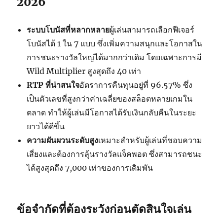
2026
ระบบโบนัสที่หลากหลาย
ผู้เล่นสามารถเลือกฟีเจอร์
โบนัสได้ 1 ใน 7 แบบ ซึ่งเพิ่มความสนุกและโอกาสใน
การชนะรางวัลใหญ่ได้มากกว่าเดิม โดยเฉพาะการมี
Wild Multiplier สูงสุดถึง 40 เท่า
RTP ที่น่าสนใจ
อัตราการคืนทุนอยู่ที่ 96.57% ซึ่ง
เป็นตัวเลขที่สูงกว่าค่าเฉลี่ยของสล็อตหลายเกมใน
ตลาด ทำให้ผู้เล่นมีโอกาสได้รับเงินกลับคืนในระยะ
ยาวได้ดีขึ้น
ความผันผวนระดับสูง
เหมาะสำหรับผู้เล่นที่ชอบความ
เสี่ยงและต้องการลุ้นรางวัลแจ็คพอต ซึ่งสามารถชนะ
ได้สูงสุดถึง 7,000 เท่าของการเดิมพัน
ข้อจำกัดที่ต้องระวังก่อนตัดสินใจเล่น