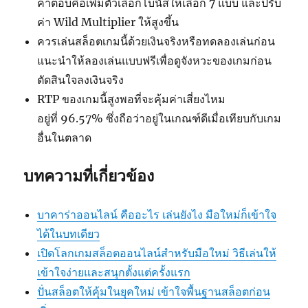
คำตอบคือเพิ่มตัวเลือกโบนัสให้เลือก 7 แบบ และปรับ
ค่า Wild Multiplier ให้สูงขึ้น
ควรเล่นสล็อตเกมนี้ด้วยเงินจริงหรือทดลองเล่นก่อน
แนะนำให้ลองเล่นแบบฟรีเพื่อดูจังหวะของเกมก่อน
ตัดสินใจลงเงินจริง
RTP ของเกมนี้สูงพอที่จะคุ้มค่าเสี่ยงไหม
อยู่ที่ 96.57% ซึ่งถือว่าอยู่ในเกณฑ์ดีเมื่อเทียบกับเกม
อื่นในตลาด
บทความที่เกี่ยวข้อง
บาคาร่าออนไลน์ คืออะไร เล่นยังไง มือใหม่ก็เข้าใจ
ได้ในบทเดียว
เปิดโลกเกมสล็อตออนไลน์สำหรับมือใหม่ วิธีเล่นให้
เข้าใจง่ายและสนุกตั้งแต่ครั้งแรก
ปั่นสล็อตให้คุ้มในยุคใหม่ เข้าใจพื้นฐานสล็อตก่อน