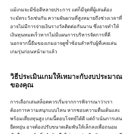
แม้เกมจะมีข้อดีหลายประการ แต่ก็มีจุดที่ผู้เล่นต้อง
ระมัดระวังเช่นกัน ความผันผวนที่สูงหมายถึงช่วงเวลาที่
อาจไม่มีการจ่ายเงินรางวัลติดต่อกันนาน ซึ่งอาจทำให้
เงินทุนหมดเร็วหากไม่มีแผนการบริหารจัดการที่ดี
นอกจากนี้ธีมของเกมอาจดูซ้ำซ้อนสำหรับผู้ที่เคยเล่น
เกมรุ่นก่อนหน้ามาแล้ว
วิธีประเมินเกมให้เหมาะกับงบประมาณ
ของคุณ
การเลือกเล่นสล็อตควรเริ่มจากการพิจารณาว่าเรา
ต้องการความสนุกแบบไหน หากชอบความตื่นเต้นและ
พร้อมเสี่ยงทุนสูง เกมนี้ตอบโจทย์ได้ดี แต่ถ้าเน้นการเล่น
ยืดหยุ่น อาจต้องปรับขนาดเดิมพันให้เล็กลงเพื่อถนอม