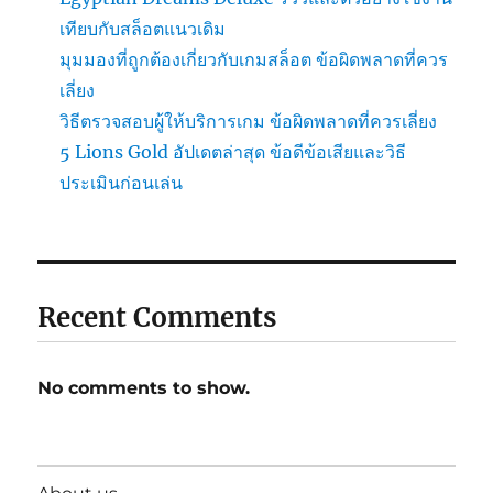
เทียบกับสล็อตแนวเดิม
มุมมองที่ถูกต้องเกี่ยวกับเกมสล็อต ข้อผิดพลาดที่ควร
เลี่ยง
วิธีตรวจสอบผู้ให้บริการเกม ข้อผิดพลาดที่ควรเลี่ยง
5 Lions Gold อัปเดตล่าสุด ข้อดีข้อเสียและวิธี
ประเมินก่อนเล่น
Recent Comments
No comments to show.