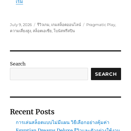
เริ่ม
Posted
Categories
Tags
July 9, 2026
รีวิวเกม
,
เกมสล็อตออนไลน์
Pragmatic Play
,
on
ความเสี่ยงสูง
,
สล็อตเอเชีย
,
โบนัสฟรีสปิน
Search
SEARCH
Recent Posts
การเล่นสล็อตแบบไม่มีแผน วิธีเลือกอย่างคุ้มค่า
Egyptian Dreams Deluxe รีวิวและตัวอย่างใช้งาน