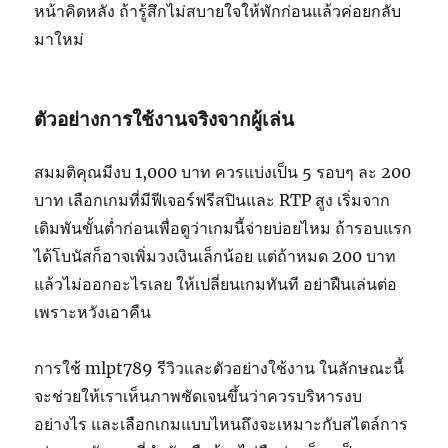
หน้าคิดหลัง ถ้ารู้สึกไม่สบายใจให้พักก่อนแล้วค่อยกลับ
มาใหม่
ตัวอย่างการใช้งานจริงจากผู้เล่น
สมมติคุณมีงบ 1,000 บาท ควรแบ่งเป็น 5 รอบๆ ละ 200
บาท เลือกเกมที่มีฟีเจอร์ฟรีสปินและ RTP สูง เริ่มจาก
เดิมพันขั้นต่ำก่อนเพื่อดูว่าเกมนี้จ่ายบ่อยไหม ถ้ารอบแรก
ได้โบนัสก็อาจเพิ่มวงเงินเล็กน้อย แต่ถ้าหมด 200 บาท
แล้วไม่ออกอะไรเลย ให้เปลี่ยนเกมทันที อย่าฝืนเล่นต่อ
เพราะหวังเอาคืน
การใช้ mlpt789 รีวิวและตัวอย่างใช้งาน ในลักษณะนี้
จะช่วยให้เราเห็นภาพชัดเจนขึ้นว่าควรบริหารงบ
อย่างไร และเลือกเกมแบบไหนถึงจะเหมาะกับสไตล์การ