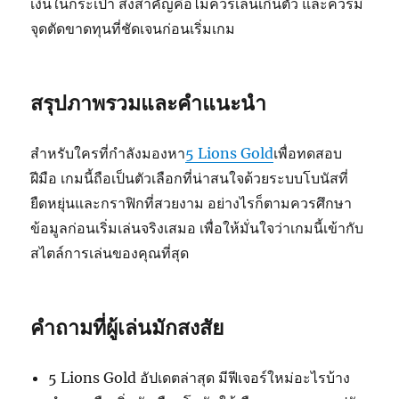
เงินในกระเป๋า สิ่งสำคัญคือไม่ควรเล่นเกินตัว และควรมี
จุดตัดขาดทุนที่ชัดเจนก่อนเริ่มเกม
สรุปภาพรวมและคำแนะนำ
สำหรับใครที่กำลังมองหา
5 Lions Gold
เพื่อทดสอบ
ฝีมือ เกมนี้ถือเป็นตัวเลือกที่น่าสนใจด้วยระบบโบนัสที่
ยืดหยุ่นและกราฟิกที่สวยงาม อย่างไรก็ตามควรศึกษา
ข้อมูลก่อนเริ่มเล่นจริงเสมอ เพื่อให้มั่นใจว่าเกมนี้เข้ากับ
สไตล์การเล่นของคุณที่สุด
คำถามที่ผู้เล่นมักสงสัย
5 Lions Gold อัปเดตล่าสุด มีฟีเจอร์ใหม่อะไรบ้าง