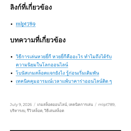
ลิงก์ที่เกี่ยวข้อง
mlpt789
บทความที่เกี่ยวข้อง
วิธีการเล่นหวยยี่กี หวยยี่กีคืออะไร ทำไมถึงได้รับ
ความนิยมในโลกออนไลน์
โบนัสเกมสล็อตแจกยังไง รู้ก่อนเริ่มเดิมพัน
เทคนิคคุมอารมณ์เวลาแพ้บาคาร่าออนไลน์ติด ๆ
Posted
Categories
Tags
July 9, 2026
เกมสล็อตออนไลน์
,
เทคนิคการเล่น
mlpt789
,
on
บริหารงบ
,
รีวิวสล็อต
,
วิธีเล่นสล็อต