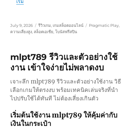
เริ่ม
Posted
Categories
Tags
July 9, 2026
รีวิวเกม
,
เกมสล็อตออนไลน์
Pragmatic Play
,
on
ความเสี่ยงสูง
,
สล็อตเอเชีย
,
โบนัสฟรีสปิน
mlpt789 รีวิวและตัวอย่างใช้
งาน เข้าใจง่ายไม่พลาดงบ
เจาะลึก mlpt789 รีวิวและตัวอย่างใช้งาน วิธี
เลือกเกมให้ตรงงบ พร้อมเทคนิคเล่นจริงที่นำ
ไปปรับใช้ได้ทันที ไม่ต้องเสี่ยงเกินตัว
เริ่มต้นใช้งาน mlpt789 ให้คุ้มค่ากับ
เงินในกระเป๋า