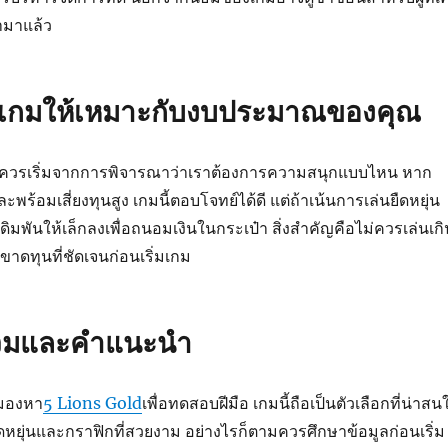
้ามาแล้ว
ินเกมให้เหมาะกับงบประมาณของคุณ
ตควรเริ่มจากการพิจารณาว่าเราต้องการความสนุกแบบไหน หาก
พร้อมเสี่ยงทุนสูง เกมนี้ตอบโจทย์ได้ดี แต่ถ้าเน้นการเล่นยืดหยุ่น
ิมพันให้เล็กลงเพื่อถนอมเงินในกระเป๋า สิ่งสำคัญคือไม่ควรเล่นเกิ
ขาดทุนที่ชัดเจนก่อนเริ่มเกม
วมและคำแนะนำ
งมองหา
5 Lions Gold
เพื่อทดสอบฝีมือ เกมนี้ถือเป็นตัวเลือกที่น่าสน
ืดหยุ่นและกราฟิกที่สวยงาม อย่างไรก็ตามควรศึกษาข้อมูลก่อนเริ่ม