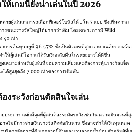
ำให้เกมนี้ยังน่าเล่นในปี 2026
กหลาย
ผู้เล่นสามารถเลือกฟีเจอร์โบนัสได้ 1 ใน 7 แบบ ซึ่งเพิ่มความ
ารชนะรางวัลใหญ่ได้มากกว่าเดิม โดยเฉพาะการมี Wild
ง 40 เท่า
ราการคืนทุนอยู่ที่ 96.57% ซึ่งเป็นตัวเลขที่สูงกว่าค่าเฉลี่ยของสล็
ห้ผู้เล่นมีโอกาสได้รับเงินกลับคืนในระยะยาวได้ดีขึ้น
ูง
เหมาะสำหรับผู้เล่นที่ชอบความเสี่ยงและต้องการลุ้นรางวัลแจ็ค
ได้สูงสุดถึง 7,000 เท่าของการเดิมพัน
่ต้องระวังก่อนตัดสินใจเล่น
ยประการ แต่ก็มีจุดที่ผู้เล่นต้องระมัดระวังเช่นกัน ความผันผวนที่สู
่อาจไม่มีการจ่ายเงินรางวัลติดต่อกันนาน ซึ่งอาจทำให้เงินทุนหมด
รบริหารจัดการที่ดี นอกจากนี้ธีมของเกมอาจดูซ้ำซ้อนสำหรับผู้ที่เ