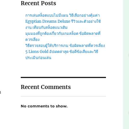
Recent Posts
การเล่นสล็อตแบบไม่มีแผน วิธีเลือกอย่างคุ้มค่า
Egyptian Dreams Deluxe รีวิวและตัวอย่างใช้
งาน เทียบกับสล็อตแนวเดิม
มุมมองที่ถูกต้องเกี่ยวกับเกมสล็อต ข้อผิดพลาดที่
ควรเลี่ยง
วิธีตรวจสอบผู้ให้บริการเกม ข้อผิดพลาดที่ควรเลี่ยง
5 Lions Gold อัปเดตล่าสุด ข้อดีข้อเสียและวิธี
ประเมินก่อนเล่น
Recent Comments
อ
No comments to show.