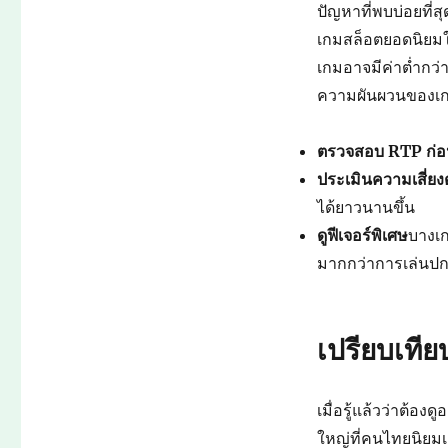
ปัญหาที่พบบ่อยที่ส
เกมสล็อตยอดนิยมใน
เกมอาจมีค่าต่ำกว่า
ความผันผวนของเกม
ตรวจสอบ RTP ก่อ
ประเมินความเสี่ย
ได้ยาวนานขึ้น
ดูฟีเจอร์พิเศษ
บางเก
มากกว่าการเล่นปก
เปรียบเที
เมื่อรู้แล้วว่าต้อง
ใหญ่ที่คนไทยนิยมเ