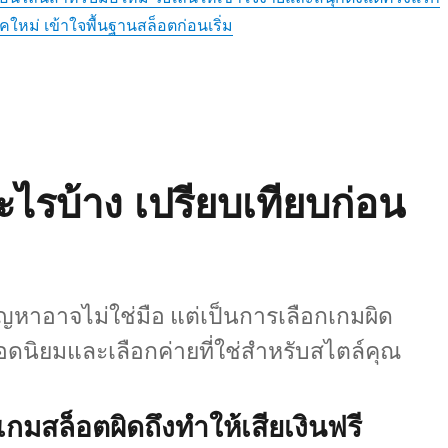
ุคใหม่ เข้าใจพื้นฐานสล็อตก่อนเริ่ม
ไรบ้าง เปรียบเทียบก่อน
ญหาอาจไม่ใช่มือ แต่เป็นการเลือกเกมผิด
ยอดนิยมและเลือกค่ายที่ใช่สำหรับสไตล์คุณ
กมสล็อตผิดถึงทำให้เสียเงินฟรี