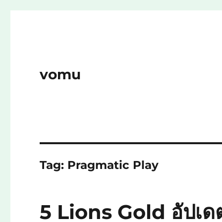
vomu
Tag:
Pragmatic Play
5 Lions Gold อัปเดตล