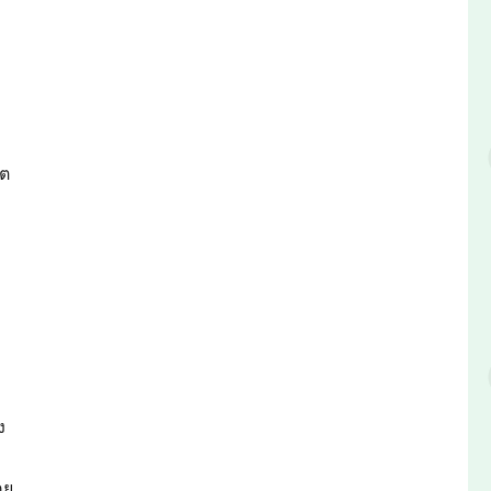
อต
ง
คย