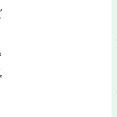
ัล
า
)
ด
าก