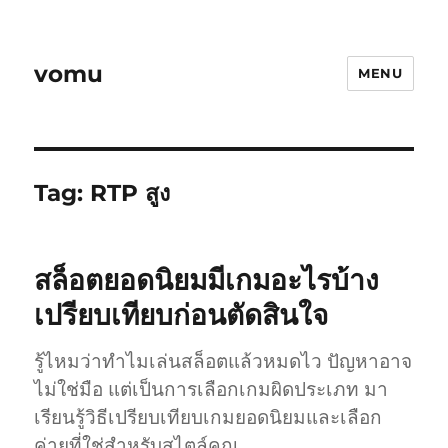
vomu
MENU
Tag:
RTP สูง
สล็อตยอดนิยมมีเกมอะไรบ้าง
เปรียบเทียบก่อนตัดสินใจ
รู้ไหมว่าทำไมเล่นสล็อตแล้วหมดไว ปัญหาอาจ
ไม่ใช่มือ แต่เป็นการเลือกเกมผิดประเภท มา
เรียนรู้วิธีเปรียบเทียบเกมยอดนิยมและเลือก
ค่ายที่ใช่สำหรับสไตล์คุณ