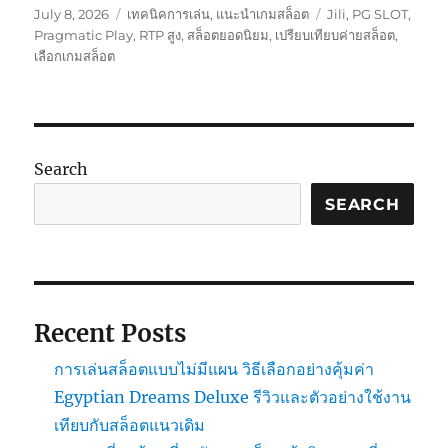
Posted
Categories
Tags
July 8, 2026
เทคนิคการเล่น
,
แนะนำเกมสล็อต
Jili
,
PG SLOT
,
on
Pragmatic Play
,
RTP สูง
,
สล็อตยอดนิยม
,
เปรียบเทียบค่ายสล็อต
,
เลือกเกมสล็อต
Search
SEARCH
Recent Posts
การเล่นสล็อตแบบไม่มีแผน วิธีเลือกอย่างคุ้มค่า
Egyptian Dreams Deluxe รีวิวและตัวอย่างใช้งาน
เทียบกับสล็อตแนวเดิม