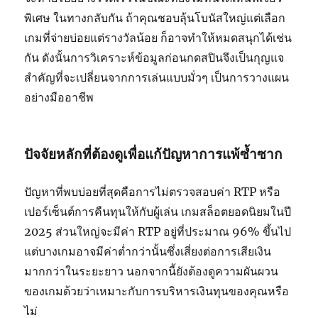
พิเศษ ในทางกลับกัน ถ้าคุณชอบลุ้นโบนัสใหญ่แต่เลือก
เกมที่จ่ายบ่อยแต่รางวัลน้อย ก็อาจทำให้หมดสนุกได้เช่น
กัน ดังนั้นการวิเคราะห์ข้อมูลก่อนกดสปินจึงเป็นกุญแจ
สำคัญที่จะเปลี่ยนจากการเล่นแบบมั่วๆ เป็นการวางแผน
อย่างมืออาชีพ
ปัจจัยหลักที่ต้องดูเพื่อแก้ปัญหาการแพ้ซ้ำซาก
ปัญหาที่พบบ่อยที่สุดคือการไม่ตรวจสอบค่า RTP หรือ
เปอร์เซ็นต์การคืนทุนให้กับผู้เล่น เกมสล็อตยอดนิยมในปี
2025 ส่วนใหญ่จะมีค่า RTP อยู่ที่ประมาณ 96% ขึ้นไป
แต่บางเกมอาจมีค่าต่ำกว่านั้นซึ่งเสี่ยงต่อการเสียเงิน
มากกว่าในระยะยาว นอกจากนี้ยังต้องดูความผันผวน
ของเกมด้วยว่าเหมาะกับการบริหารเงินทุนของคุณหรือ
ไม่