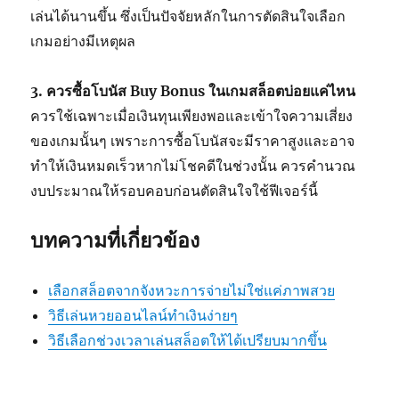
เล่นได้นานขึ้น ซึ่งเป็นปัจจัยหลักในการตัดสินใจเลือก
เกมอย่างมีเหตุผล
3. ควรซื้อโบนัส Buy Bonus ในเกมสล็อตบ่อยแค่ไหน
ควรใช้เฉพาะเมื่อเงินทุนเพียงพอและเข้าใจความเสี่ยง
ของเกมนั้นๆ เพราะการซื้อโบนัสจะมีราคาสูงและอาจ
ทำให้เงินหมดเร็วหากไม่โชคดีในช่วงนั้น ควรคำนวณ
งบประมาณให้รอบคอบก่อนตัดสินใจใช้ฟีเจอร์นี้
บทความที่เกี่ยวข้อง
เลือกสล็อตจากจังหวะการจ่ายไม่ใช่แค่ภาพสวย
วิธีเล่นหวยออนไลน์ทำเงินง่ายๆ
วิธีเลือกช่วงเวลาเล่นสล็อตให้ได้เปรียบมากขึ้น