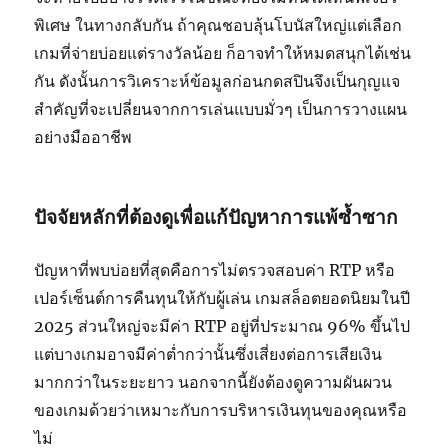
พิเศษ ในทางกลับกัน ถ้าคุณชอบลุ้นโบนัสใหญ่แต่เลือก
เกมที่จ่ายบ่อยแต่รางวัลน้อย ก็อาจทำให้หมดสนุกได้เช่น
กัน ดังนั้นการวิเคราะห์ข้อมูลก่อนกดสปินจึงเป็นกุญแจ
สำคัญที่จะเปลี่ยนจากการเล่นแบบมั่วๆ เป็นการวางแผน
อย่างมืออาชีพ
ปัจจัยหลักที่ต้องดูเพื่อแก้ปัญหาการแพ้ซ้ำซาก
ปัญหาที่พบบ่อยที่สุดคือการไม่ตรวจสอบค่า RTP หรือ
เปอร์เซ็นต์การคืนทุนให้กับผู้เล่น เกมสล็อตยอดนิยมในปี
2025 ส่วนใหญ่จะมีค่า RTP อยู่ที่ประมาณ 96% ขึ้นไป
แต่บางเกมอาจมีค่าต่ำกว่านั้นซึ่งเสี่ยงต่อการเสียเงิน
มากกว่าในระยะยาว นอกจากนี้ยังต้องดูความผันผวน
ของเกมด้วยว่าเหมาะกับการบริหารเงินทุนของคุณหรือ
ไม่