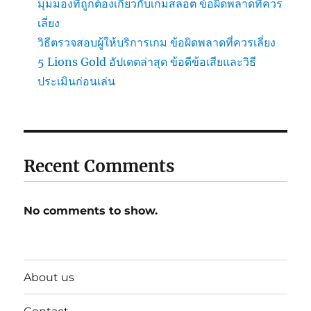
มุมมองที่ถูกต้องเกี่ยวกับเกมสล็อต ข้อผิดพลาดที่ควร
เลี่ยง
วิธีตรวจสอบผู้ให้บริการเกม ข้อผิดพลาดที่ควรเลี่ยง
5 Lions Gold อัปเดตล่าสุด ข้อดีข้อเสียและวิธี
ประเมินก่อนเล่น
Recent Comments
No comments to show.
About us