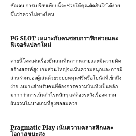
ชัดเจน การเปรียบเทียบนี้จะช่วยให้คุณตัดสินใจได้ง่าย
ขึ้นว่าควรไปทางไหน
PG SLOT เหมาะกับคนชอบกราฟิกสวยและ
ฟีเจอร์แปลกใหม่
ค่ายนี้โดดเด่นเรื่องธีมเกมที่หลากหลายและมีความคิด
สร้างสรรค์สูง เกมส่วนใหญ่จะเน้นความสนุกและการมี
ส่วนร่วมของผู้เล่นด้วยระบบหมุนฟรีหรือโบนัสที่เข้าถึง
ง่าย เหมาะสำหรับคนที่ต้องการความบันเทิงเป็นหลัก
มากกว่าการเน้นกำไรหนักๆ แต่ต้องระวังเรื่องความ
ผันผวนในบางเกมที่สูงพอสมควร
Pragmatic Play เน้นความคลาสสิกและ
โอกาสชนะสูง