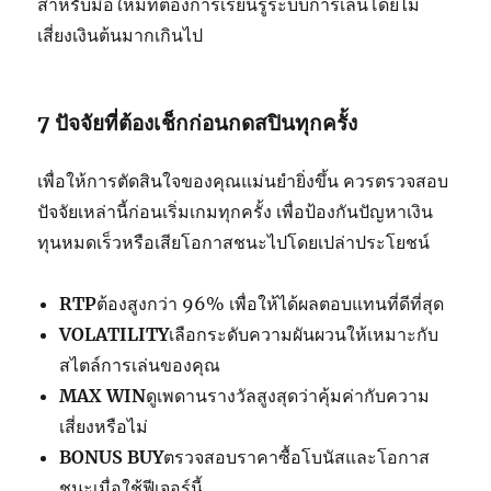
สำหรับมือใหม่ที่ต้องการเรียนรู้ระบบการเล่นโดยไม่
เสี่ยงเงินต้นมากเกินไป
7 ปัจจัยที่ต้องเช็กก่อนกดสปินทุกครั้ง
เพื่อให้การตัดสินใจของคุณแม่นยำยิ่งขึ้น ควรตรวจสอบ
ปัจจัยเหล่านี้ก่อนเริ่มเกมทุกครั้ง เพื่อป้องกันปัญหาเงิน
ทุนหมดเร็วหรือเสียโอกาสชนะไปโดยเปล่าประโยชน์
RTP
ต้องสูงกว่า 96% เพื่อให้ได้ผลตอบแทนที่ดีที่สุด
VOLATILITY
เลือกระดับความผันผวนให้เหมาะกับ
สไตล์การเล่นของคุณ
MAX WIN
ดูเพดานรางวัลสูงสุดว่าคุ้มค่ากับความ
เสี่ยงหรือไม่
BONUS BUY
ตรวจสอบราคาซื้อโบนัสและโอกาส
ชนะเมื่อใช้ฟีเจอร์นี้