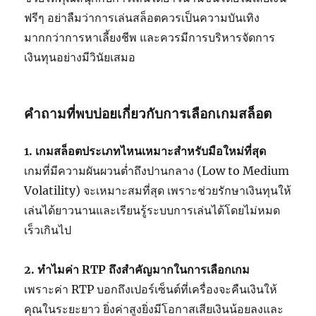
ฟรีๆ อย่าลืมว่าการเล่นสล็อตควรเป็นความบันเทิง
มากกว่าการหาเลี้ยงชีพ และควรมีการบริหารจัดการ
เงินทุนอย่างมีวินัยเสมอ
คำถามที่พบบ่อยเกี่ยวกับการเลือกเกมสล็อต
1. เกมสล็อตประเภทไหนเหมาะสำหรับมือใหม่ที่สุด
เกมที่มีความผันผวนต่ำถึงปานกลาง (Low to Medium
Volatility) จะเหมาะสมที่สุด เพราะช่วยรักษาเงินทุนให้
เล่นได้ยาวนานและเรียนรู้ระบบการเล่นได้โดยไม่หมด
เร็วเกินไป
2. ทำไมค่า RTP ถึงสำคัญมากในการเลือกเกม
เพราะค่า RTP บอกถึงเปอร์เซ็นต์ที่เครื่องจะคืนเงินให้
คุณในระยะยาว ยิ่งค่าสูงยิ่งมีโอกาสเสียเงินน้อยลงและ