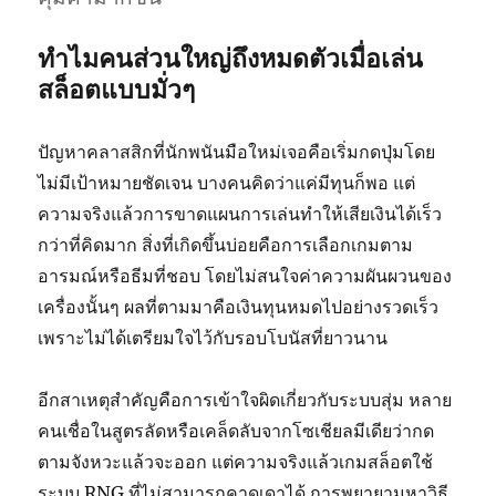
ทำไมคนส่วนใหญ่ถึงหมดตัวเมื่อเล่น
สล็อตแบบมั่วๆ
ปัญหาคลาสสิกที่นักพนันมือใหม่เจอคือเริ่มกดปุ่มโดย
ไม่มีเป้าหมายชัดเจน บางคนคิดว่าแค่มีทุนก็พอ แต่
ความจริงแล้วการขาดแผนการเล่นทำให้เสียเงินได้เร็ว
กว่าที่คิดมาก สิ่งที่เกิดขึ้นบ่อยคือการเลือกเกมตาม
อารมณ์หรือธีมที่ชอบ โดยไม่สนใจค่าความผันผวนของ
เครื่องนั้นๆ ผลที่ตามมาคือเงินทุนหมดไปอย่างรวดเร็ว
เพราะไม่ได้เตรียมใจไว้กับรอบโบนัสที่ยาวนาน
อีกสาเหตุสำคัญคือการเข้าใจผิดเกี่ยวกับระบบสุ่ม หลาย
คนเชื่อในสูตรลัดหรือเคล็ดลับจากโซเชียลมีเดียว่ากด
ตามจังหวะแล้วจะออก แต่ความจริงแล้วเกมสล็อตใช้
ระบบ RNG ที่ไม่สามารถคาดเดาได้ การพยายามหาวิธี