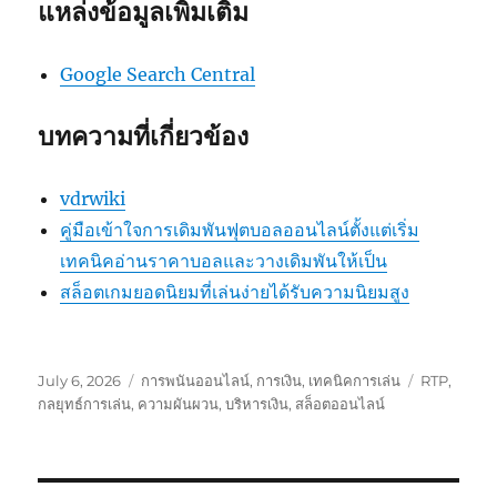
แหล่งข้อมูลเพิ่มเติม
Google Search Central
บทความที่เกี่ยวข้อง
vdrwiki
คู่มือเข้าใจการเดิมพันฟุตบอลออนไลน์ตั้งแต่เริ่ม
เทคนิคอ่านราคาบอลและวางเดิมพันให้เป็น
สล็อตเกมยอดนิยมที่เล่นง่ายได้รับความนิยมสูง
Posted
Categories
Tags
July 6, 2026
การพนันออนไลน์
,
การเงิน
,
เทคนิคการเล่น
RTP
,
on
กลยุทธ์การเล่น
,
ความผันผวน
,
บริหารเงิน
,
สล็อตออนไลน์