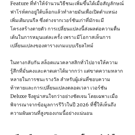
Feature ที่ทำให้จำนวนวิธีชนะเพิ่มขึ้นได้เมื่อสัญลักษณ์
ฟาโรห์ตกอยู่ใต้บล็อกแล้วทำลายมันเพื่อเปิดตำแหน่ง
เพิ่มเติมบนรีล ซึ่งต่างจากเวอร์ชันเก่าที่มักจะมี
โครงสร้างตายตัว การเปลี่ยนแปลงนี้ส่งผลต่อความตื่น
เต้นในการหมุนแต่ละครั้ง เพราะมีโอกาสเห็นการ
เปลี่ยนแปลงของตารางเกมแบบเรียลไทม์
ในทางกลับกัน สล็อตแนวคลาสสิกทั่วไปอาจให้ความ
รู้สึกที่มั่นคงและคาดเดาได้มากกว่า แต่ขาดความหลาก
หลายในการชนะรางวัล สำหรับผู้เล่นที่ชอบความ
ท้าทายและการเปลี่ยนแปลงตลอดเวลา เวอร์ชัน
Deluxe จึงดูน่าสนใจกว่าอย่างชัดเจน โดยเฉพาะเมื่อ
พิจารณาจากข้อมูลการรีวิวในปี 2026 ที่ชี้ให้เห็นถึง
ความผันผวนที่สูงของเกมนี้อย่างแน่นอน