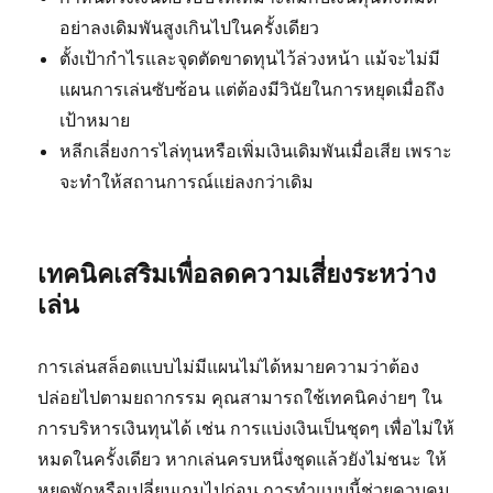
อย่าลงเดิมพันสูงเกินไปในครั้งเดียว
ตั้งเป้ากำไรและจุดตัดขาดทุนไว้ล่วงหน้า แม้จะไม่มี
แผนการเล่นซับซ้อน แต่ต้องมีวินัยในการหยุดเมื่อถึง
เป้าหมาย
หลีกเลี่ยงการไล่ทุนหรือเพิ่มเงินเดิมพันเมื่อเสีย เพราะ
จะทำให้สถานการณ์แย่ลงกว่าเดิม
เทคนิคเสริมเพื่อลดความเสี่ยงระหว่าง
เล่น
การเล่นสล็อตแบบไม่มีแผนไม่ได้หมายความว่าต้อง
ปล่อยไปตามยถากรรม คุณสามารถใช้เทคนิคง่ายๆ ใน
การบริหารเงินทุนได้ เช่น การแบ่งเงินเป็นชุดๆ เพื่อไม่ให้
หมดในครั้งเดียว หากเล่นครบหนึ่งชุดแล้วยังไม่ชนะ ให้
หยุดพักหรือเปลี่ยนเกมไปก่อน การทำแบบนี้ช่วยควบคุม