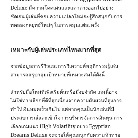
Deluxe มีความโดดเด่นและแตกต่างออกไปอย่าง
ชัดเจน ผู้เล่นที่ชอบความแปลกใหม่จะรู้สึกสนุกกับการ
ทดลองกลยุทธ์ใหม่ๆ ในการหมุนแต่ละครั้ง
เหมาะกับผู้เล่นประเภทไหนมากที่สุด
จากข้อมูลการรีวิวและการวิเคราะห์พฤติกรรมผู้เล่น
สามารถสรุปกลุ่มเป้าหมายที่เหมาะสมได้ดังนี้
สำหรับมือใหม่ที่เพิ่งเริ่มต้นหรือมีงบจำกัด เกมนี้อาจ
ไม่ใช่ทางเลือกที่ดีที่สุดเนื่องจากความผันผวนที่สูงอาจ
ทำให้เงินหมดเร็วเกินไป แต่หากคุณเป็นนักเล่นที่มี
ประสบการณ์และเข้าใจการบริหารจัดการเงินทุน การ
เลือกเกมแนว High Volatility อย่าง Egyptian
Dreams Deluxe จะช่วยให้คุณสนุกกับความท้าทาย