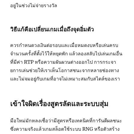
อยู่ในช่วงไม่จ่ายรางวัล
วิธีแก้คือเปลี่ยนเกมเมื่อถึงจุดอิ่มตัว
ควรกำหนดวงเงินต่อรอบและเมื่อหมดงบหรือเล่นครบ
จำนวนครั้งที่ตั้งไว้ให้หยุดพัก แล้วลองสลับไปเล่นเกมอื่น
ที่มีค่า RTP หรือความผันผวนต่างออกไป การกระจา
ยการเล่นช่วยให้เราเห็นโอกาสชนะจากหลายช่องทาง
และไม่จมอยู่กับเกมที่อาจไม่เหมาะสมกับสไตล์ของเรา
เข้าใจผิดเรื่องสูตรลัดและระบบสุ่ม
มือใหม่มักหลงเชื่อว่ามีสูตรหรือเทคนิคที่การันตีผลชนะ
ซึ่งความจริงแล้วเกมสล็อตใช้ระบบ RNG หรือตัวสร้าง