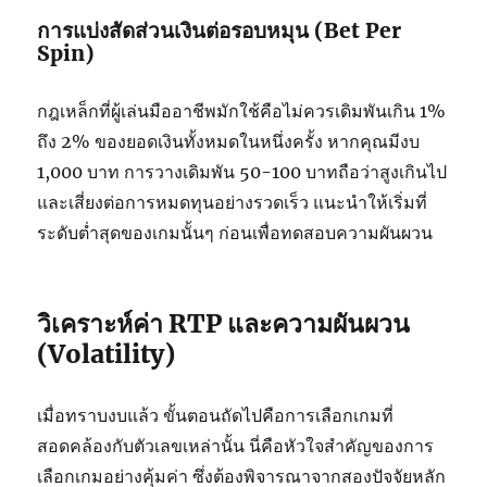
การแบ่งสัดส่วนเงินต่อรอบหมุน (Bet Per
Spin)
กฎเหล็กที่ผู้เล่นมืออาชีพมักใช้คือไม่ควรเดิมพันเกิน 1%
ถึง 2% ของยอดเงินทั้งหมดในหนึ่งครั้ง หากคุณมีงบ
1,000 บาท การวางเดิมพัน 50-100 บาทถือว่าสูงเกินไป
และเสี่ยงต่อการหมดทุนอย่างรวดเร็ว แนะนำให้เริ่มที่
ระดับต่ำสุดของเกมนั้นๆ ก่อนเพื่อทดสอบความผันผวน
วิเคราะห์ค่า RTP และความผันผวน
(Volatility)
เมื่อทราบงบแล้ว ขั้นตอนถัดไปคือการเลือกเกมที่
สอดคล้องกับตัวเลขเหล่านั้น นี่คือหัวใจสำคัญของการ
เลือกเกมอย่างคุ้มค่า ซึ่งต้องพิจารณาจากสองปัจจัยหลัก