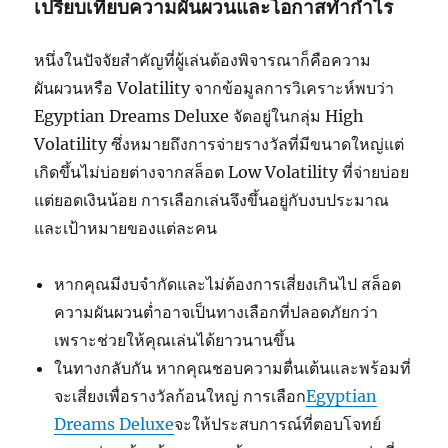
เปรียบเทียบความผันผวนและโอกาสทำกำไร
หนึ่งในปัจจัยสำคัญที่ผู้เล่นต้องพิจารณาก็คือความ
ผันผวนหรือ Volatility จากข้อมูลการวิเคราะห์พบว่า
Egyptian Dreams Deluxe จัดอยู่ในกลุ่ม High
Volatility ซึ่งหมายถึงการจ่ายรางวัลที่มีขนาดใหญ่แต่
เกิดขึ้นไม่บ่อยต่างจากสล็อต Low Volatility ที่จ่ายบ่อย
แต่ยอดเงินน้อย การเลือกเล่นจึงขึ้นอยู่กับงบประมาณ
และเป้าหมายของแต่ละคน
หากคุณมีงบจำกัดและไม่ต้องการเสี่ยงเกินไป สล็อต
ความผันผวนต่ำอาจเป็นทางเลือกที่ปลอดภัยกว่า
เพราะช่วยให้คุณเล่นได้ยาวนานขึ้น
ในทางกลับกัน หากคุณชอบความตื่นเต้นและพร้อมที่
จะเสี่ยงเพื่อรางวัลก้อนใหญ่ การเลือก
Egyptian
Dreams Deluxe
จะให้ประสบการณ์ที่ตอบโจทย์