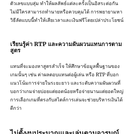
ตัวเลขแบบสุ่ม ทำให้ผลลัพธ์แต่ละครั้งเป็นอิสระต่อกัน
ไม่มีใครสามารถทำนายหรือควบคุมได้ การพยายามหา
วิธีลัดแบบนี้ทำให้เสียเวลาและเงินฟรีโดยเปล่าประโยชน์
เรียนรู้ค่า RTP และความผันผวนแทนการตาม
สูตร
แทนที่จะมองหาสูตรสำเร็จ ให้ศึกษาข้อมูลพื้นฐานของ
เกมนั้นๆ เช่น ค่าผลตอบแทนต่อผู้เล่น หรือ RTP ที่บอก
แนวโน้มการจ่ายในระยะยาว และระดับความผันผวนที่
บอกว่าเกมจ่ายบ่อยแต่ยอดน้อยหรือจ่ายนานแต่ยอดใหญ่
การเลือกเกมที่ตรงกับสไตล์การเล่นจะช่วยบริหารเงินได้
ดีกว่า
ไม่ตั้งงบประมาณและเล่นตามอารมณ์