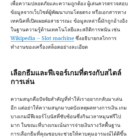
เพื่อความปลอดภัยและความถูกต้อง ผู้เล่นควรตรวจสอบ
ข้อมูลจากเว็บไซต์ผู้พัฒนาเกมโดยตรง หรือเอกสารทาง
เทคนิคที่เปิดเผยต่อสาธารณะ ข้อมูลเหล่านี้มักถูกอ้างอิง
ในฐานความรู้ด้านเทคโนโลยีและสถิติการพนัน เช่น
Wikipedia – Slot machine
ซึ่งอธิบายกลไกการ
ทำงานของเครื่องสล็อตอย่างละเอียด
เลือกธีมและฟีเจอร์เกมที่ตรงกับสไตล์
การเล่น
ความสนุกคือปัจจัยสำคัญที่ทำให้เราอยากกลับมาเล่น
อีก แต่อย่าให้ความสนุกมาบดบังเหตุผลทางการเงิน เกม
บางเกมมีฟีเจอร์โบนัสที่ซับซ้อนซึ่งกินเวลาหมุนฟรีไป
มาก ในขณะที่บางเกมเน้นการจ่ายเงินรางวัลพื้นฐาน
การเลือกธีมที่คุณชอบจะช่วยให้ควบคุมอารมณ์ได้ดีขึ้น