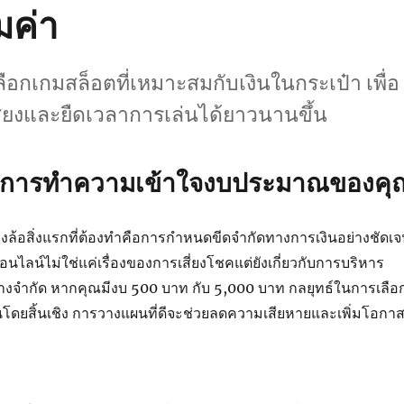
้มค่า
กเกมสล็อตที่เหมาะสมกับเงินในกระเป๋า เพื่อ
ี่ยงและยืดเวลาการเล่นได้ยาวนานขึ้น
้วยการทำความเข้าใจงบประมาณของคุ
งล้อสิ่งแรกที่ต้องทำคือการกำหนดขีดจำกัดทางการเงินอย่างชัดเ
นไลน์ไม่ใช่แค่เรื่องของการเสี่ยงโชคแต่ยังเกี่ยวกับการบริหาร
อย่างจำกัด หากคุณมีงบ 500 บาท กับ 5,000 บาท กลยุทธ์ในการเลือ
นโดยสิ้นเชิง การวางแผนที่ดีจะช่วยลดความเสียหายและเพิ่มโอกา