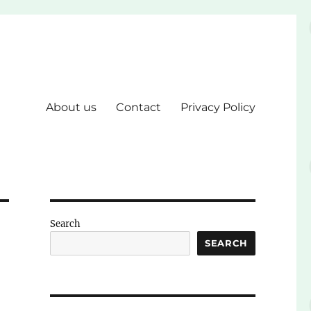
About us
Contact
Privacy Policy
Search
SEARCH