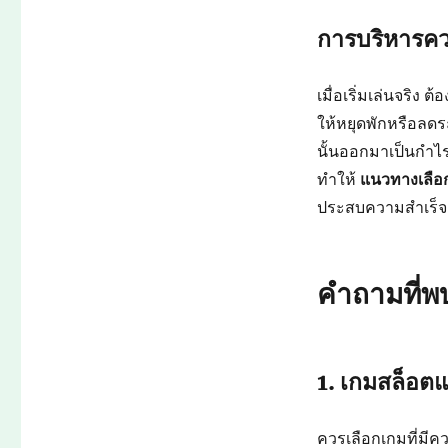
การบริหารคว
เมื่อเริ่มเล่นจริง 
ให้หยุดพักหรือลด
นั้นออกมาเป็นกำไร
ทำให้
แนวทางเลือกเ
ประสบความสำเร็จ
คำถามที่พ
1. เกมสล็อต
ควรเลือกเกมที่มีค