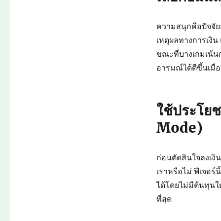
ความสนุกคือปัจจัย
เหตุผลทางการเงิน 
ขณะที่บางเกมเน้นก
อารมณ์ได้ดีขึ้นเมื่
ใช้ประโยช
Mode)
ก่อนตัดสินใจลงเงิ
เราหรือไม่ ฟีเจอร
ได้โดยไม่มีต้นทุน
ที่สุด