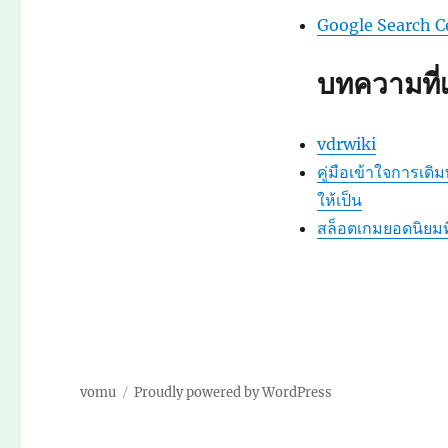
Google Search C
บทความที่เ
vdrwiki
คู่มือเข้าใจการเด
ให้เป็น
สล็อตเกมยอดนิยมที
vomu
Proudly powered by WordPress