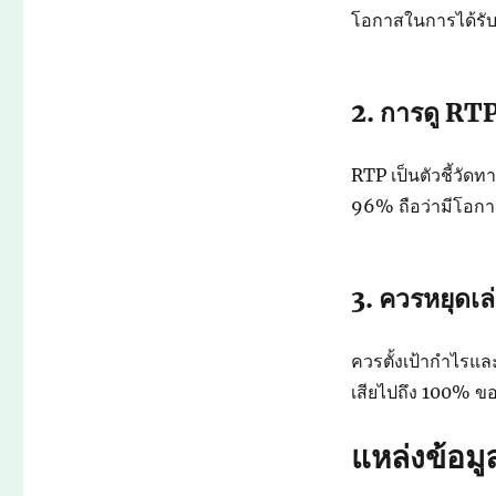
โอกาสในการได้รับร
2. การดู RTP
RTP เป็นตัวชี้วัดทา
96% ถือว่ามีโอกาสเ
3. ควรหยุดเล่น
ควรตั้งเป้ากำไรแล
เสียไปถึง 100% ของง
แหล่งข้อมูล