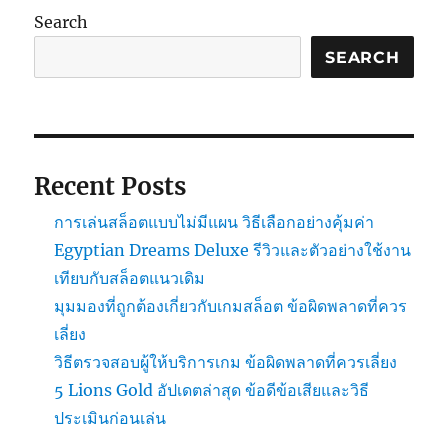
Search
SEARCH
Recent Posts
การเล่นสล็อตแบบไม่มีแผน วิธีเลือกอย่างคุ้มค่า
Egyptian Dreams Deluxe รีวิวและตัวอย่างใช้งาน
เทียบกับสล็อตแนวเดิม
มุมมองที่ถูกต้องเกี่ยวกับเกมสล็อต ข้อผิดพลาดที่ควร
เลี่ยง
วิธีตรวจสอบผู้ให้บริการเกม ข้อผิดพลาดที่ควรเลี่ยง
5 Lions Gold อัปเดตล่าสุด ข้อดีข้อเสียและวิธี
ประเมินก่อนเล่น