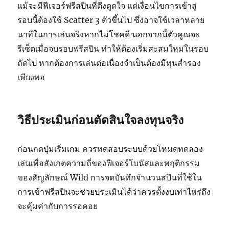
แม้จะมีฟีเจอร์ฟรีสปินที่ดึงดูดใจ แต่เงื่อนไขการเข้าสู่
รอบนี้ต้องใช้ Scatter 3 ตัวขึ้นไป ซึ่งอาจใช้เวลาหลาย
นาทีในการเล่นจริงหากไม่โชคดี นอกจากนี้ตัวคูณจะ
รีเซ็ตเมื่อจบรอบฟรีสปิน ทำให้ต้องเริ่มสะสมใหม่ในรอบ
ถัดไป หากต้องการเล่นต่อเนื่องจำเป็นต้องมีทุนสำรอง
เพียงพอ
วิธีประเมินก่อนตัดสินใจลงทุนจริง
ก่อนกดปุ่มเริ่มเกม ควรทดสอบระบบด้วยโหมดทดลอง
เล่นเพื่อสังเกตความถี่ของฟีเจอร์โบนัสและพฤติกรรม
ของสัญลักษณ์ Wild การจดบันทึกจำนวนสปินที่ใช้ใน
การเข้าฟรีสปินจะช่วยประเมินได้ว่าควรตั้งงบเท่าไหร่ถึง
จะคุ้มค่ากับการรอคอย